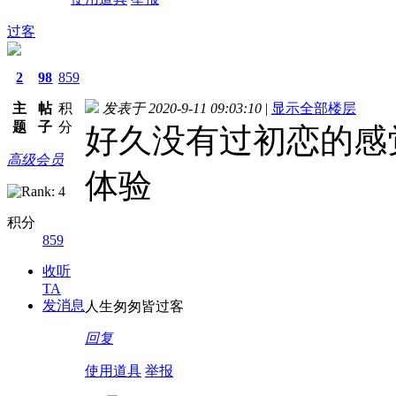
过客
2
98
859
主
帖
积
发表于 2020-9-11 09:03:10
|
显示全部楼层
题
子
分
好久没有过初恋的感
高级会员
体验
积分
859
收听
TA
发消息
人生匆匆皆过客
回复
使用道具
举报