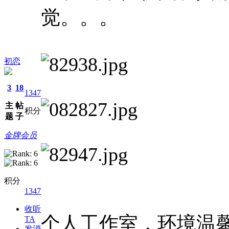
觉。。。
初恋
3
18
1347
主
帖
积分
题
子
金牌会员
积分
1347
收听
个人工作室，环境温
TA
发消