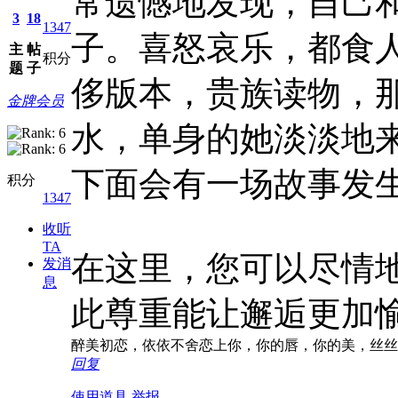
常遗憾地发现，自己
3
18
1347
子。喜怒哀乐，都食人
主
帖
积分
题
子
侈版本，贵族读物，
金牌会员
水，单身的她淡淡地
下面会有一场故事发生.
积分
1347
收听
TA
在这里，您可以尽情
发消
息
此尊重能让邂逅更加愉悦
醉美初恋，依依不舍恋上你，你的唇，你的美，丝丝滑
回复
使用道具
举报