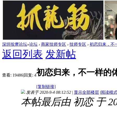
深圳按摩论坛
»
论坛
›
商家技师专区
›
技师专区
›
初恋归来，不
返回列表
发新帖
初恋归来，不一样的
查看:
19486
|
回复:
4
[复制链接]
发表于 2020-9-4 08:12:52
|
显示全部楼层
|
阅读模
本帖最后由 初恋 于 2020