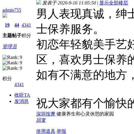
发表于 2020-9-16 11:05:50
|
显示全部楼层
admin755
男人表现真诚，绅
19
44
4341
士保养服务。
主题
帖子
积分
初恋年轻貌美手艺
管理员
区，喜欢男士保养
如有不满意的地方
积分
4341
收听TA
祝大家都有个愉快的
发消息
深圳按摩
健康养生和心灵休憩的家园
回复
使用道具
举报