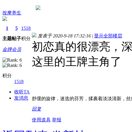
按摩养生
1
5
1518
发表于 2020-9-18 17:32:16
|
显示全部楼层
主题
帖子
积分
初恋真的很漂亮，
金牌会员
这里的王牌主角了
积分
1518
收听TA
发消息
舒缓的旋律，迷迭的芬芳，揉裹着淡淡清新，丝
回复
使用道具
举报