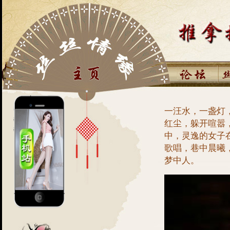
一汪水，一盏灯
红尘，躲开喧嚣
中，灵逸的女子
歌唱，巷中晨曦
梦中人。