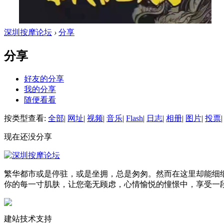
深圳按摩论坛
›
分享
分享
好友的分享
我的分享
随便看看
按类型查看:
全部
|
网址
|
视频
|
音乐
|
Flash
|
日志
|
相册
|
图片
|
投票
|
现在还没分享
繁华都市或是停驻，或是坐拥，总是匆匆。然而在这里却能细
你的每一寸肌肤，让您毫无顾虑，心情愉悦的憧憬中，享受一
建站技术支持